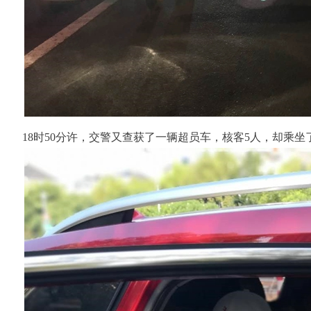
18时50分许，交警又查获了一辆超员车，核客5人，却乘坐了