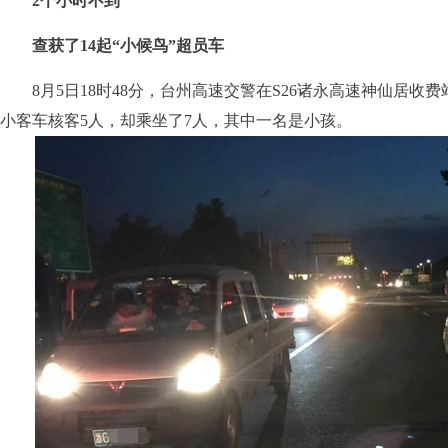
2个小时不到
查获了14起“小候鸟”超员车
8月5日18时48分，台州高速交警在S26诸永高速神仙居收
小客车核客5人，却乘坐了7人，其中一名是小孩。