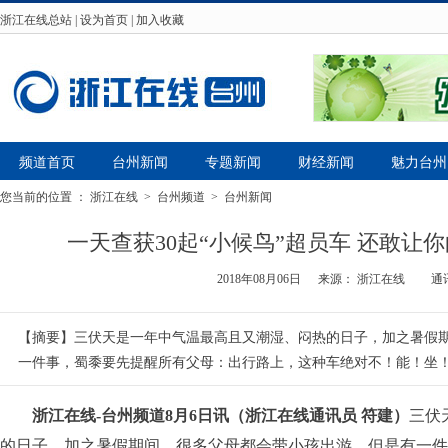
浙江在线总站
|
设为首页
|
加入收藏
频道首页
台州新闻
专题新闻
财经新闻
魅力台州
您当前的位置 ：
浙江在线
>
台州频道
>
台州新闻
一天查获30起“小候鸟”超员车 还敢让
2018年08月06日
来源：
浙江在线
通
【摘要】三伏天是一年中气温最高且又潮湿、闷热的日子，加之暑假
一件事，蜀黍要先提醒所有父母：出行路上，这种车绝对不！能！坐
浙江在线-台州频道8月6日讯（浙江在线通讯员 符建）
三伏
的日子，加之暑假期间，很多父母都会带小孩出游。但是有一件