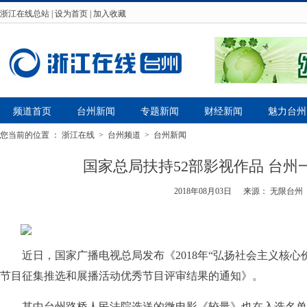
浙江在线总站
|
设为首页
|
加入收藏
频道首页
台州新闻
专题新闻
财经新闻
魅力台州
您当前的位置 ：
浙江在线
>
台州频道
>
台州新闻
国家总局扶持52部影视作品 台州
2018年08月03日
来源： 无限台州
近日，国家广播电视总局发布《2018年“弘扬社会主义核心
节目征集推选和展播活动优秀节目评审结果的通知》。
其中台州路桥人民法院选送的微电影《较量》也在入选名单