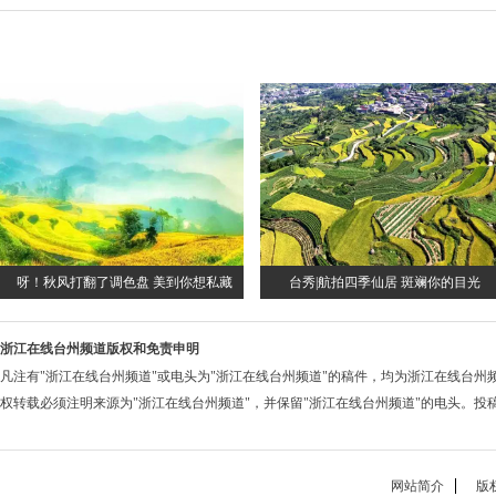
呀！秋风打翻了调色盘 美到你想私藏
台秀|航拍四季仙居 斑斓你的目光
浙江在线台州频道版权和免责申明
凡注有
"浙江在线台州频道"
或电头为
"浙江在线台州频道"
的稿件，均为
浙江在线台州
权转载必须注明来源为
"浙江在线台州频道"
，并保留
"浙江在线台州频道"
的电头。投稿邮箱
网站简介
版