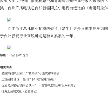
多项大奖，台州广播电视总台和青海海西州茫崖行政区选送的《
奖、台州广播电视总台和新疆阿拉尔电视台选送的《走进阿拉尔
而由浙江幕凡影业拍摄的短片《梦生》更是入围本届戛纳国
于台州影视行业来说可谓是硕果累累的一年。
标签：
作品 影片 选送
相关阅读
·
爱跳舞的护士编排了“救命操” 小朋友都学得会
·
违规抢跑 开渔日台州扣下11艘“超速”渔船！
·
优质资源邂逅“消薄合伙人”！天台雷峰走出乡村振兴新路子
·
临海上演现实版《盗墓笔记》